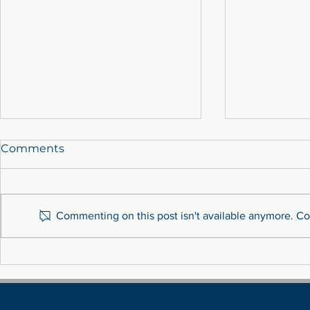
Comments
Commenting on this post isn't available anymore. Con
Sustainability: Tackling
MEET THE 
Fluctuation Costs Through
TEAM!
Renewable Energy