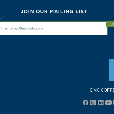
JOIN OUR MAILING LIST
ail
J
DNC COFFEE 