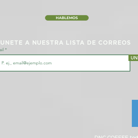
HABLEMOS
UNETE A NUESTRA LISTA DE CORREOS
ail
UN
DNC COFFEE todo